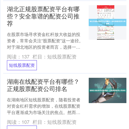
湖北正规股票配资平台有哪
些？安全靠谱的配资公司推
荐
在股票市场寻求资金杠杆放大收益的投
资者，常常会关注“股票配资”这一途径。
对于湖北地区的投资者而言，选择一个
正规、安全、靠谱的配资平台至关重
阅读：
137
栏目：
短线股票配资
要。这不仅关系到资金的....
短线股票配资
湖南在线配资平台有哪些？
正规股票配资公司排名
在湖南地区短线股票配资，随着投资者
对资金杠杆需求的增加，在线股票配资
平台逐渐成为市场关注的焦点。然而，
面对众多平台，如何辨别正规公司与潜
阅读：
107
栏目：
短线股票配资
在风险，成为投资者必须掌....