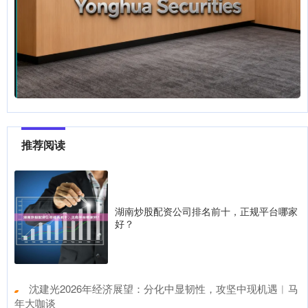
推荐阅读
湖南炒股配资公司排名前十，正规平台哪家
好？
​沈建光2026年经济展望：分化中显韧性，攻坚中现机遇︱马
年大咖谈