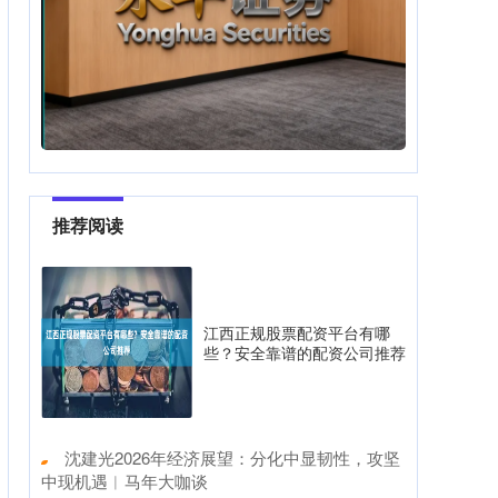
推荐阅读
江西正规股票配资平台有哪
些？安全靠谱的配资公司推荐
​沈建光2026年经济展望：分化中显韧性，攻坚
中现机遇︱马年大咖谈