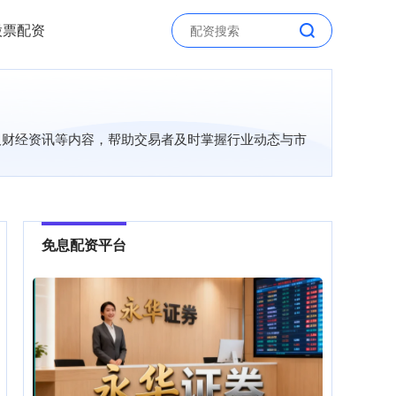
股票配资
及财经资讯等内容，帮助交易者及时掌握行业动态与市
免息配资平台