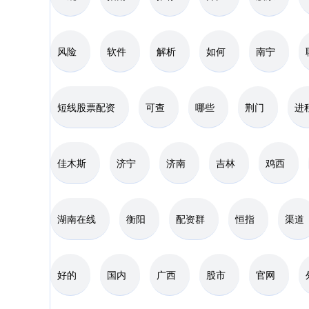
风险
软件
解析
如何
南宁
短线股票配资
可查
哪些
荆门
进
佳木斯
济宁
济南
吉林
鸡西
湖南在线
衡阳
配资群
恒指
渠道
好的
国内
广西
股市
官网