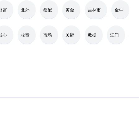
财富
北外
盘配
黄金
吉林市
金牛
核心
收费
市场
关键
数据
江门