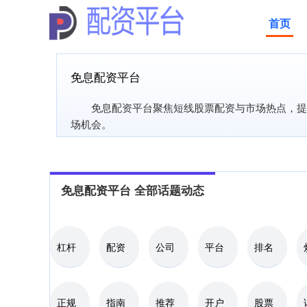
首页
免息配资平台
免息配资平台聚焦短线股票配资与市场热点，提
场机会。
免息配资平台 全部话题动态
杠杆
配资
公司
平台
排名
正规
指南
推荐
开户
股票