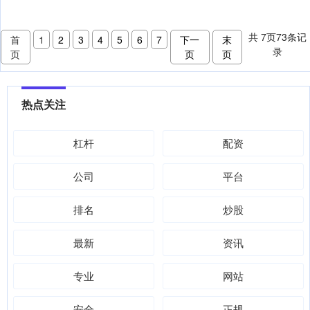
共
7
页
73
条记
首
1
2
3
4
5
6
7
下一
末
录
页
页
页
热点关注
杠杆
配资
公司
平台
排名
炒股
最新
资讯
专业
网站
安全
正规