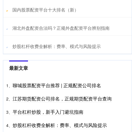
​国内股票配资平台十大排名（新）
​湖北外盘配资合法吗？正规外盘配资平台辨别指南
​炒股杠杆收费全解析：费率、模式与风险提示
最新文章
聊城股票配资平台推荐 | 正规配资公司排名
1、
江苏期货配资公司排名，正规期货配资平台查询
2、
平台杠杆炒股，新手入门避坑指南
3、
炒股杠杆收费全解析：费率、模式与风险提示
4、