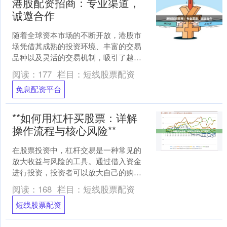
港股配资招商：专业渠道，
诚邀合作
随着全球资本市场的不断开放，港股市
场凭借其成熟的投资环境、丰富的交易
品种以及灵活的交易机制，吸引了越来
越多投资者的目光。对于希望在这一市
阅读：
177
栏目：
短线股票配资
场中获取更高收益的投资者....
免息配资平台
**如何用杠杆买股票：详解
操作流程与核心风险**
在股票投资中，杠杆交易是一种常见的
放大收益与风险的工具。通过借入资金
进行投资，投资者可以放大自己的购买
力，但同时也可能面临更大的亏损风
阅读：
168
栏目：
短线股票配资
险。本文将详细解析杠杆买股....
短线股票配资