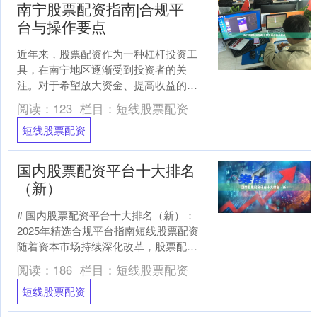
南宁股票配资指南|合规平
台与操作要点
近年来，股票配资作为一种杠杆投资工
具，在南宁地区逐渐受到投资者的关
注。对于希望放大资金、提高收益的投
资者而言短线股票配资，了解合规平台
阅读：
123
栏目：
短线股票配资
与操作要点至关重要。本文将....
短线股票配资
国内股票配资平台十大排名
（新）
# 国内股票配资平台十大排名（新）：
2025年精选合规平台指南短线股票配资
随着资本市场持续深化改革，股票配资
行业在2025年迎来了新一轮洗牌。合规
阅读：
186
栏目：
短线股票配资
经营、技术实....
短线股票配资