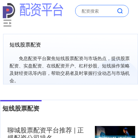
短线股票配资
免息配资平台聚焦短线股票配资与市场热点，提供股票
配资、实盘配资、在线配资开户、杠杆炒股、短线操作策略
及财经资讯等内容，帮助交易者及时掌握行业动态与市场机
会。
短线股票配资
聊城股票配资平台推荐 | 正
规配资公司排名