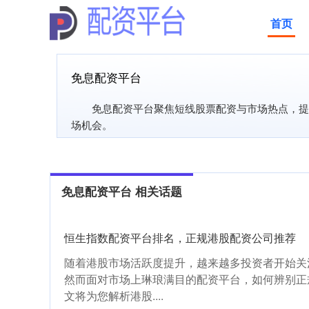
首页
免息配资平台
免息配资平台聚焦短线股票配资与市场热点，提
场机会。
免息配资平台 相关话题
恒生指数配资平台排名，正规港股配资公司推荐
随着港股市场活跃度提升，越来越多投资者开始关
然而面对市场上琳琅满目的配资平台，如何辨别正
文将为您解析港股....