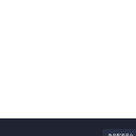
免息配资平台