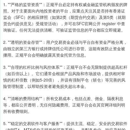
1. **严格的监管资质**：正规平台必定持有权威金融监管机构颁发的牌
照。对于主要面向内地投资者的平台，应重点关注其是否持有香港证
监会（SFC）的相应牌照（如第2类（期货合约交易）及第5类（就期
货合约提供意见）受规管活动），并可在SFC官网公开 register 中查
询验证。任何无法提供清晰、可验证监管信息的平台都应立即规避。
2. **透明的资金存管**：用户交易资金必须与平台自有资金严格分离，
由独立的第三方银行或持牌信托公司进行存管。这能有效防止资金被
挪用。正规平台会明确披露其资金托管方信息。
3. **合理的杠杆比例与风控体系**：正规平台不会无限制提供超高杠杆
（如百倍以上）。它们通常会根据产品风险和市场波动，提供相对审
慎的杠杆倍数（例如5-20倍），并设有强制平仓（斩仓）等完善的风
险管理制度，以帮助投资者避免损失超出本金。
4. **清晰的费用结构**：所有交易成本，包括点差、佣金、隔夜利息
等，都应公开透明，无任何隐藏费用。正规平台会在其官网详细列明
所有收费细则。
5. **稳定的交易软件与客户服务**：提供主流、稳定、安全的交易软件
（如MT4、MT5或自主研发的可靠系统），并配备专业、响应及时的