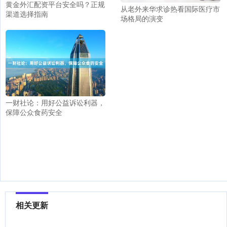
黄金外汇配资平台安全吗？正规
从老外来华求诊热看国际医疗市
渠道选择指南
场格局的演变
一财社论：用好公益诉讼利器，
保障公众食药安全
相关更新