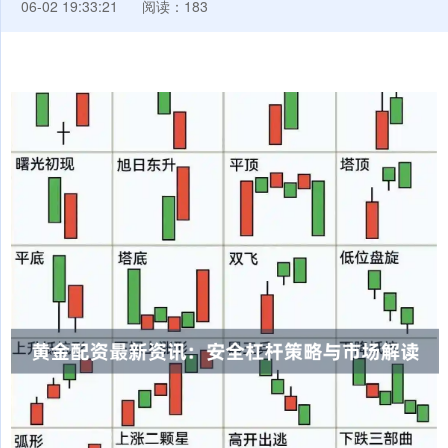
06-02 19:33:21
阅读：183