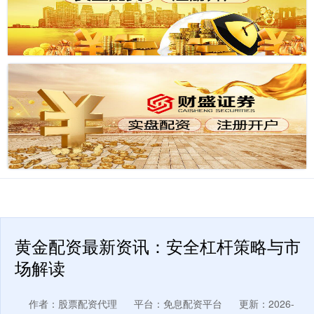
黄金配资最新资讯：安全杠杆策略与市
场解读
作者：股票配资代理
平台：免息配资平台
更新：2026-