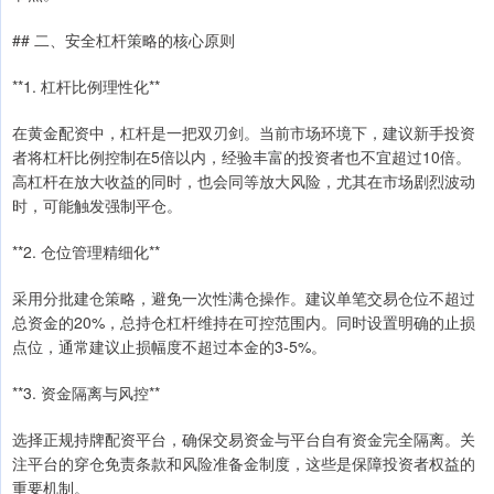
## 二、安全杠杆策略的核心原则
**1. 杠杆比例理性化**
在黄金配资中，杠杆是一把双刃剑。当前市场环境下，建议新手投资
者将杠杆比例控制在5倍以内，经验丰富的投资者也不宜超过10倍。
高杠杆在放大收益的同时，也会同等放大风险，尤其在市场剧烈波动
时，可能触发强制平仓。
**2. 仓位管理精细化**
采用分批建仓策略，避免一次性满仓操作。建议单笔交易仓位不超过
总资金的20%，总持仓杠杆维持在可控范围内。同时设置明确的止损
点位，通常建议止损幅度不超过本金的3-5%。
**3. 资金隔离与风控**
选择正规持牌配资平台，确保交易资金与平台自有资金完全隔离。关
注平台的穿仓免责条款和风险准备金制度，这些是保障投资者权益的
重要机制。