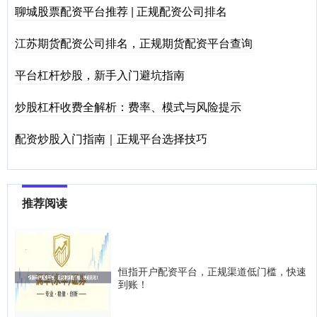
聊城股票配资平台推荐 | 正规配资公司排名
江苏期货配资公司排名，正规期货配资平台查询
平台杠杆炒股，新手入门避坑指南
炒股杠杆收费全解析：费率、模式与风险提示
配资炒股入门指南｜正规平台选择技巧
推荐阅读
恒指开户配资平台，正规渠道低门槛，快速
到账！