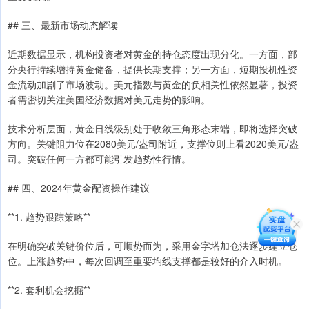
## 三、最新市场动态解读
近期数据显示，机构投资者对黄金的持仓态度出现分化。一方面，部
分央行持续增持黄金储备，提供长期支撑；另一方面，短期投机性资
金流动加剧了市场波动。美元指数与黄金的负相关性依然显著，投资
者需密切关注美国经济数据对美元走势的影响。
技术分析层面，黄金日线级别处于收敛三角形态末端，即将选择突破
方向。关键阻力位在2080美元/盎司附近，支撑位则上看2020美元/盎
司。突破任何一方都可能引发趋势性行情。
## 四、2024年黄金配资操作建议
**1. 趋势跟踪策略**
在明确突破关键价位后，可顺势而为，采用金字塔加仓法逐步建立仓
位。上涨趋势中，每次回调至重要均线支撑都是较好的介入时机。
**2. 套利机会挖掘**