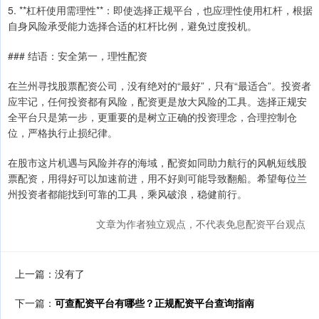
5. **杠杆使用需理性**：即使选择正规平台，也应理性使用杠杆，根据
自身风险承受能力选择合适的杠杆比例，避免过度投机。
### 结语：安全第一，理性配资
在兰州寻找股票配资公司，没有绝对的“最好”，只有“最适合”。投资者
应牢记，任何投资都有风险，配资更是放大风险的工具。选择正规安
全平台只是第一步，更重要的是树立正确的投资理念，合理控制仓
位，严格执行止损纪律。
在股市这片机遇与风险并存的海域，配资如同助力航行的风帆短线股
票配资，用得好可以加速前进，用不好则可能导致翻船。希望每位兰
州投资者都能找到可靠的工具，乘风破浪，稳健前行。
文章为作者独立观点，不代表免息配资平台观点
上一篇：没有了
下一篇：
可查配资平台有哪些？正规配资平台查询指南