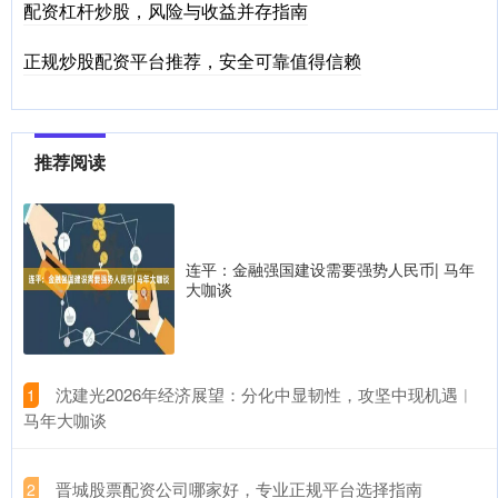
配资杠杆炒股，风险与收益并存指南
正规炒股配资平台推荐，安全可靠值得信赖
推荐阅读
连平：金融强国建设需要强势人民币| 马年
大咖谈
​沈建光2026年经济展望：分化中显韧性，攻坚中现机遇︱
1
马年大咖谈
​晋城股票配资公司哪家好，专业正规平台选择指南
2