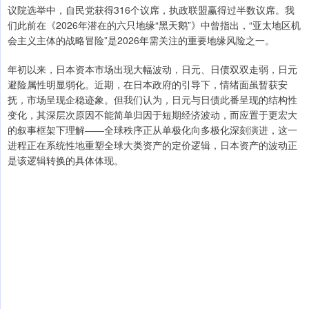
议院选举中，自民党获得316个议席，执政联盟赢得过半数议席。我
们此前在《2026年潜在的六只地缘“黑天鹅”》中曾指出，“亚太地区机
会主义主体的战略冒险”是2026年需关注的重要地缘风险之一。
年初以来，日本资本市场出现大幅波动，日元、日债双双走弱，日元
避险属性明显弱化。近期，在日本政府的引导下，情绪面虽暂获安
抚，市场呈现企稳迹象。但我们认为，日元与日债此番呈现的结构性
变化，其深层次原因不能简单归因于短期经济波动，而应置于更宏大
的叙事框架下理解——全球秩序正从单极化向多极化深刻演进，这一
进程正在系统性地重塑全球大类资产的定价逻辑，日本资产的波动正
是该逻辑转换的具体体现。