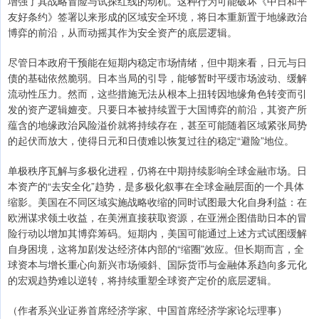
增强了其战略冒险与试探红线的动机。这种行为可能破坏《中日和平
友好条约》签署以来形成的区域安全环境，将日本重新置于地缘政治
博弈的前沿，从而动摇其作为安全资产的底层逻辑。
尽管日本政府干预能在短期内稳定市场情绪，但中期来看，日元与日
债的基础依然脆弱。日本当局的引导，能够暂时平缓市场波动、缓解
流动性压力。然而，这些措施无法从根本上扭转因地缘角色转变而引
发的资产逻辑嬗变。只要日本被持续置于大国博弈的前沿，其资产所
蕴含的地缘政治风险溢价就将持续存在，甚至可能随着区域紧张局势
的起伏而放大，使得日元和日债难以恢复过往的稳定“避险”地位。
单极秩序瓦解与多极化进程，仍将在中期持续影响全球金融市场。日
本资产的“去安全化”趋势，是多极化叙事在全球金融层面的一个具体
缩影。美国在不同区域实施战略收缩的同时试图最大化自身利益：在
欧洲谋求领土收益，在美洲直接获取资源，在亚洲企图借助日本的冒
险行动以增加其博弈筹码。短期内，美国可能通过上述方式试图缓解
自身困境，这将加剧发达经济体内部的“缩圈”效应。但长期而言，全
球资本与增长重心向新兴市场倾斜、国际货币与金融体系趋向多元化
的宏观趋势难以逆转，将持续重塑全球资产定价的底层逻辑。
（作者系兴业证券首席经济学家、中国首席经济学家论坛理事）