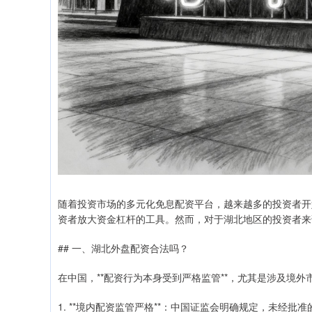
随着投资市场的多元化免息配资平台，越来越多的投资者开
资者放大资金杠杆的工具。然而，对于湖北地区的投资者来
## 一、湖北外盘配资合法吗？
在中国，**配资行为本身受到严格监管**，尤其是涉及境
1. **境内配资监管严格**：中国证监会明确规定，未经