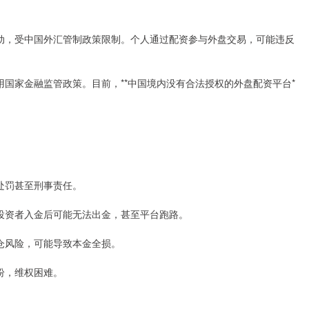
金流动，受中国外汇管制政策限制。个人通过配资参与外盘交易，可能违反
样适用国家金融监管政策。目前，**中国境内没有合法授权的外盘配资平台*
政处罚甚至刑事责任。
台，投资者入金后可能无法出金，甚至平台跑路。
爆仓风险，可能导致本金全损。
纠纷，维权困难。