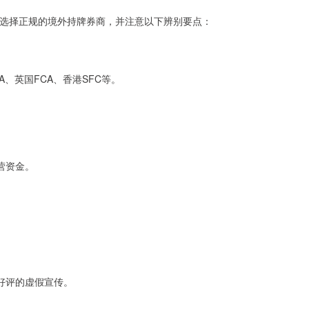
选择正规的境外持牌券商，并注意以下辨别要点：
、英国FCA、香港SFC等。
营资金。
好评的虚假宣传。