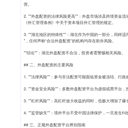
营。
2. **外盘配资的法律风险更高**：外盘市场涉及跨境资
《外汇管理条例》中关于资本项目外汇管理的规定。
3. **湖北地区的特殊性**：湖北作为中国的一部分，同
*，任何声称“合法外盘配资”的机构均存在欺诈风险。
**结论**：湖北外盘配资不合法，投资者需警惕相关风险。
## 二、外盘配资的主要风险
1. **法律风险**：参与非法配资可能面临资金被冻结、行
2. **资金安全风险**：多数外盘配资平台为虚假或黑平
3. **杠杆风险**：高杠杆放大收益的同时，也极大增加了
4. **监管缺失**：境外平台不受中国法律保护，一旦发生
## 三、正规外盘配资平台辨别指南