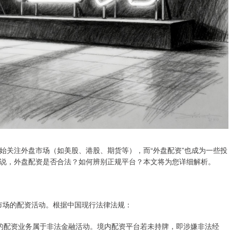
始关注外盘市场（如美股、港股、期货等），而“外盘配资”也成为一些投
说，外盘配资是否合法？如何辨别正规平台？本文将为您详细解析。
外市场的配资活动。根据中国现行法律法规：
批准的配资业务属于非法金融活动。境内配资平台若未持牌，即涉嫌非法经