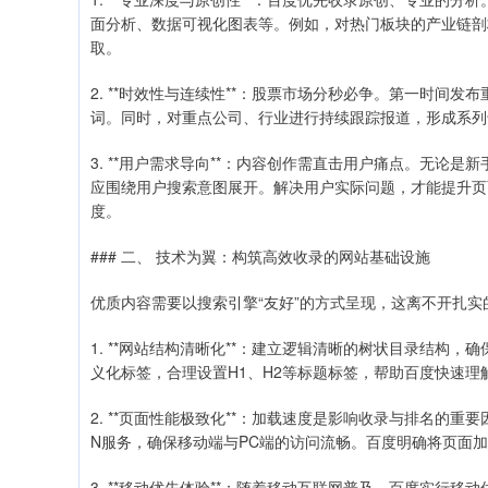
面分析、数据可视化图表等。例如，对热门板块的产业链剖
取。
2. **时效性与连续性**：股票市场分秒必争。第一时间
词。同时，对重点公司、行业进行持续跟踪报道，形成系列
3. **用户需求导向**：内容创作需直击用户痛点。无论
应围绕用户搜索意图展开。解决用户实际问题，才能提升页
度。
### 二、 技术为翼：构筑高效收录的网站基础设施
优质内容需要以搜索引擎“友好”的方式呈现，这离不开扎实
1. **网站结构清晰化**：建立逻辑清晰的树状目录结构
义化标签，合理设置H1、H2等标题标签，帮助百度快速理
2. **页面性能极致化**：加载速度是影响收录与排名的重
N服务，确保移动端与PC端的访问流畅。百度明确将页面
3. **移动优先体验**：随着移动互联网普及，百度实行