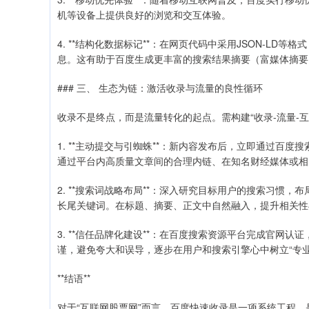
机等设备上提供良好的浏览和交互体验。
4. **结构化数据标记**：在网页代码中采用JSON-L
息。这有助于百度生成更丰富的搜索结果摘要（富媒体摘要
### 三、 生态为链：激活收录与流量的良性循环
收录不是终点，而是流量转化的起点。需构建“收录-流量-互
1. **主动提交与引蜘蛛**：新内容发布后，立即通过百
通过平台内高质量文章间的合理内链、在知名财经媒体或相
2. **搜索词战略布局**：深入研究目标用户的搜索习惯，
长尾关键词。在标题、摘要、正文中自然融入，提升相关性
3. **信任品牌化建设**：在百度搜索资源平台完成官网
谨，避免夸大和误导，逐步在用户和搜索引擎心中树立“专
**结语**
对于“互联网股票网”而言，百度快速收录是一项系统工程，是