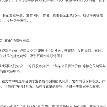
D等格式，标记文章标题、发布时间、作者、摘要甚至股票代码、股价等关键信
），提升点击吸引力。
动-权重”的增强回路。
度搜索资源平台的“链接提交”功能进行主动推送，缩短爬虫发现周期。同时，
关社群的外链建设，吸引百度蜘蛛顺链而来。
布局“股票入门知识”、“今日股市分析”、“某某公司投资价值”等核心关键词与
与搜索命中率。
认证，在文章中彰显平台的专业资质与编辑团队背景。发布内容保持客观、严
业、可信赖”的品牌形象。品牌搜索量的提升，会进一步巩固平台权重。
“专业内容”、“技术优化”与“生态运营”三者协同发力的结果。它要求平台